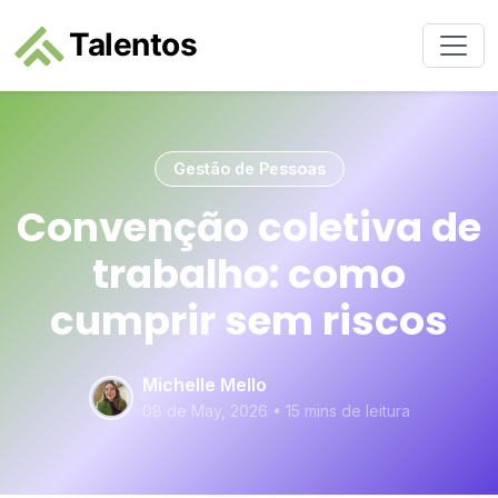
Gestão de Pessoas
Convenção coletiva de
trabalho: como
cumprir sem riscos
Michelle Mello
08 de May, 2026
•
15 mins de leitura