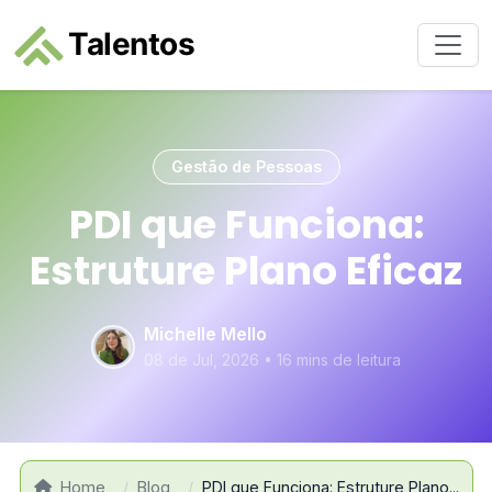
Gestão de Pessoas
PDI que Funciona:
Estruture Plano Eficaz
Michelle Mello
08 de Jul, 2026
•
16 mins de leitura
Home
Blog
PDI que Funciona: Estruture Plano...