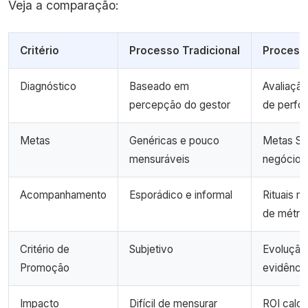
Veja a comparação:
Critério
Processo Tradicional
Process
Diagnóstico
Baseado em
Avaliaçã
percepção do gestor
de perfo
Metas
Genéricas e pouco
Metas SM
mensuráveis
negócio
Acompanhamento
Esporádico e informal
Rituais m
de métri
Critério de
Subjetivo
Evolução
Promoção
evidênci
Impacto
Difícil de mensurar
ROI calc